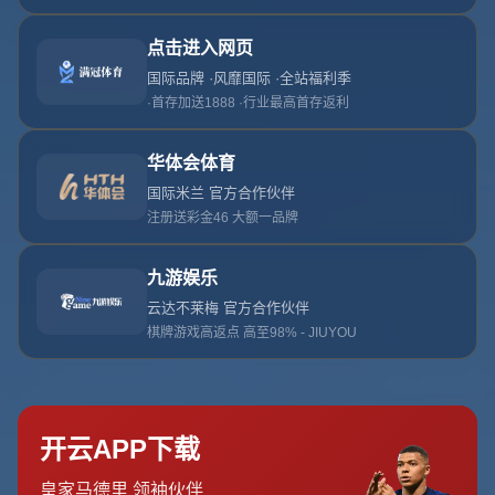
发布日期：2026-08-07T03:18:03+08:00
在连续多个赛季高歌猛进之后，皇马的阵容正在经历一
轮“悄然换血”。表面上看，这支球队依旧星光熠熠，但
真正决定未来上限的，往往不是锋线的华丽，而是中场
的厚度与结构。正是在这样的背景下，阿斯报曝出“阿
斯：皇马明年补中场首选卡马文加 备选博格巴”的消
息，引发了球迷和媒体的热议：一位是冉冉升起的多面
手新星，一位是经历起伏却仍具号召力的世界冠军。皇
马为何将他们视作中场补强的关键棋子，这背后折射出
怎样的建队思路与风险权衡，值得细细拆解。
皇马补强中场的现实压力
皇马的辉煌，极大程度建立在中场优势之上。无论是以
克罗斯、莫德里奇、卡塞米罗为核心的三冠王时代，还
是后续不断调整的战术体系，中场始终是这支球队的“操
控台”。但随着时间推移，老将们的状态和出场时间不可
避免地产生波动，球队在高强度赛季中暴露出两个明显
问题：一是关键场次中场跑动覆盖不足，二是长期高负
荷下缺乏足够轮换，导致赛季尾声疲态尽显。“皇马明年
补中场首选卡马文加 备选博格巴”并不只是转会市场上
的普通新闻，而更像是管理层对未来三到五年球队结构
的一次提前布局。