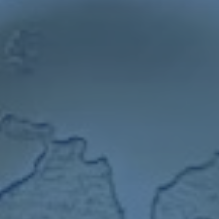
可以扮演这样一个“关键先生”的角色。只是这种价值更
偏向于短期放大球队上限，而非长期稳态输出，这也是
他被定义为“备选”的深层原因。
两种路径的对比与皇马的中长期博弈
将卡马文加设为首选，将博格巴设为备选，本质上是两