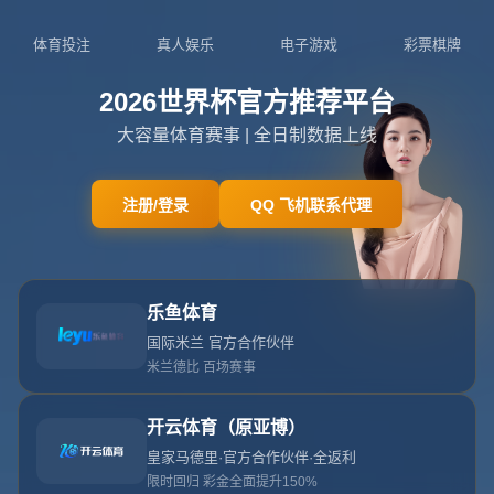
新闻中心
分类
约维奇可能将在冬窗离开皇马 利物浦对他感兴趣