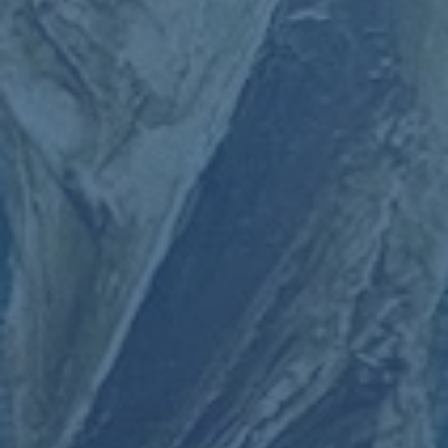
利器”的剧情并非天方夜谭。
利物浦能给约维奇什么 皇马又会失去什么
对于约维奇
而言，加盟利物浦的潜在收益是立竿见影的。他可以在
节奏更快的英超得到更多禁区触球机会，利物浦边路源
源不断的传中和回做，为他提供发挥头球与门前抢点的
舞台。英超的开放局面与皇马在西甲中常遇到的铁桶阵
有明显区别，这也更契合他擅长利用空间的进攻特点。
而从皇马角度看，放走约维奇意味着彻底放弃一段曾被
寄予厚望的投资，也可能在未来回顾时被视作“错失耐
心”的象征。如果约维奇在英超突然爆发，舆论必然会重
新追问皇马当初是否给足了时间与信任。这种两难，是
每一家豪门在处理“未兑现天赋”球员时都会面对的抉
择。