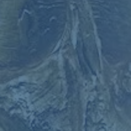
冬窗离队的合理性与皇马的考量
从俱乐部角度看，冬季
转会窗为皇马提供了一个调整阵容结构的机会。球队需
要在多线作战中保持锋线的活力和竞争，同时也希望将
有限的薪资空间和出场资源更多倾斜给战术适配度更高
的球员。约维奇如果继续留队，却依旧难获稳定出场，
不仅不利于球员成长，也是一种资源浪费。让他在冬窗
离开，无论是以租借还是转会的方式，都是一种更理性
的选择。对皇马管理层而言，这也是重新审视引援策略
的契机：高价前锋并不等同于立刻适配球队体系，如何
在实力、性格与战术角色之间找到平衡，是未来需要正
视的问题。
利物浦的兴趣 战术需求还是潜力投资
当“利物浦对他感
兴趣”的消息传出时，许多球迷第一反应是怀疑：在拥有
萨拉赫、若塔、迪亚斯等攻击手的前提下，利物浦为何
还要关注在皇马踢得并不成功的约维奇 事实上，从战术
层面分析，这种兴趣并非毫无逻辑。利物浦长期依靠高
强度逼抢与快速转换进攻，在这种体系中，一名能在禁
区内完成高效终结的中锋，能为球队提供与以往略有不
同的攻击维度。尤其是在对手习惯性收缩防线、限制边
路突击时，一名具备抢点和门前嗅觉的九号球员，往往
能成为打破僵局的关键。