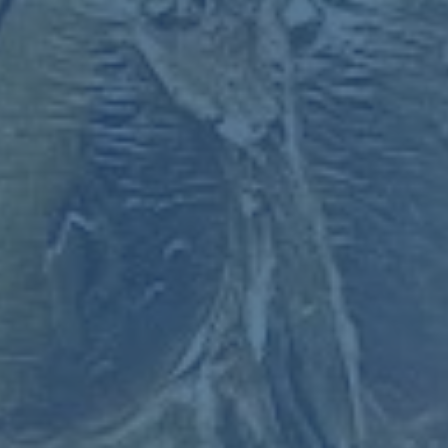
值得注意的是，App Store对于涉及博彩类别的应用，有
相对明确的上架要求。例如通常需要提供有效的牌照证
明、限制可下载区域、在应用界面明显位置标注风险提
示，部分地区还要求设置年龄验证和主动自我限制功
能。用户在搜索相关应用时，如果发现下载路径不正
常、需要绕过系统安全设置或频繁跳转网页，就应提高
警惕。在“2026世界杯买球苹果热门”的背景下，不少不
规范的仿冒应用也会借势出现，辨别合规渠道显得尤为
重要。
典型用户场景与案例分析
以一个普通球迷的世界杯之夜为例，他在下班回家的地
铁上用苹果手机打开一款已使用多年的体育应用，查看
当天的小组赛赛程与伤病情况。此时平台结合其历史偏
好，推荐了几场可能感兴趣的比赛，并给出初始赔率和
简单数据分析。用户在对比了主力出场情况、球队近期
状态后，选择以较小金额尝试一个让球盘，并在提交前
开启“风控提醒”，当单场投注金额即将超过自设限额时
系统会自动弹窗提示。
这样的案例说明，“2026世界杯买球苹果热门”并不只是
更快地下单，而是通过移动端的交互设计，让用户在掌
上完成信息搜集、风险控制与决策过程。一些平台还会
叠加比赛内事件竞猜，如角球数、罚牌数、特定球员是