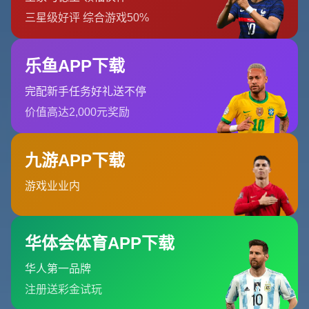
与以往任何一届赛事相比，2026年世界杯在技术层面的
体验将更为立体。5G与更高速的WiFi普及，让高清直播
和多视角切换成为常态，碎片化时间被更充分地利用，
观赛不再局限于客厅的大屏，而是在地铁、咖啡馆、办
公室休息区中随时发生。在这样一个场景中，“2026世界
杯买球苹果热门”趋势就显得顺理成章——苹果设备以其
稳定性和流畅度，为足球爱好者提供了一个天然的竞猜
入口。
许多用户发现，相比打开电脑或寻找线下渠道，在苹果
手机上完成账号注册、充值、下单、查询赛果显得更加
便捷，操作路径被极度压缩，只需数次点击就能完成。
这种体验上的“无感衔接”，是移动端买球在世界杯周期
里迅速走红的核心原因之一。
为什么说苹果成了世界杯买球的热门入口