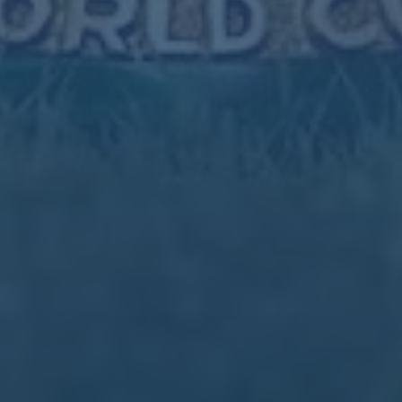
从更宏观的角度看，“2026世界杯买球苹果热门”只是一
个开端，它折射的是体育赛事、娱乐消费与移动终端深
度融合的长期趋势。对用户而言，如何在日益智能和便
捷的生态中保持自控与理性，是未来几年必须持续学习
的课题；对平台和监管者而言，如何利用技术手段保护
用户权益、打击非法行为，则是确保这一生态健康发展
的关键变量。只有在安全与体验之间找到平衡点，世界