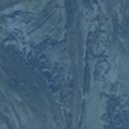
否进球等，进一步增强互动感。但从理性角度看，玩家
需要警惕过度分散注意力与频繁“补单”的倾向，不要因
为手机操作太方便而忽视自己原本的预算。
技术加持下的个性化与数据驱动
在2026这一时间节点，数据分析与算法推荐将更加深入
地渗透到世界杯竞猜中。苹果设备强大的图形与计算能
力，使得复杂数据可视化在小屏幕上也能清晰呈现，比
如xG预期进球值、压力指数、热图分布等技术统计。有
的平台会直接在iOS端生成交互式图表，让用户用手指
滑动时间轴即可查看某队在不同阶段的攻防表现。
与此基于用户历史行为的个性化推荐也愈发明显。系统
会分析某位球迷偏爱的联赛、常选的盘口类型、平均投
注金额等参数，在世界杯期间自动推送可能感兴趣的场
次组合。这种高度定制化体验，是“2026世界杯买球苹果
热门”背后不易被察觉的驱动力之一。用户也需意识到，
推荐系统的目标往往是提升平台活跃度和成交率，而非
帮助个人盈利，因此在看到“为你精选”时应保留理性判
断，而不是将推荐等同于“胜率更高”。