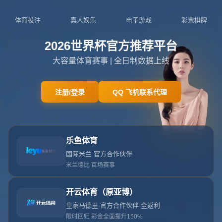
新闻中心
分类
世界杯滚球最新热门