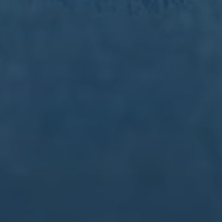
的世界杯滚球最新热门玩法与数据工具
可以预见 随着技术和数据的进一步发展 世界杯期间的
滚球生态还会变得更加立体 比如 未来借助更即时的赛
事数据回传和可视化图表 球迷可以在同一个界面上同步
看到热区图 跑动距离 进攻线路分布等信息 为自己的判
断提供更多维度的参考 但无论玩法如何变化 有一点始
终不会改变 那就是只有在理解比赛本身的前提下 滚球
才有真正的乐趣和价值 对那些既热爱足球 又希望通过
理性思考参与到世界杯激情中的球迷来说 学会在喧闹的
信息洪流中保留一份冷静 正是面对所有“最新热门”时最
难得的一种能力
【官方指定平台】官方顶级竞技大厅，获取最新盘口赔
率与极速在线体验，大额无忧提款，请认准正版授权。
上一篇 : 世界杯比分分析热门
下一篇 : 2026世界杯下注软件最新网址
友情链接：
NG28