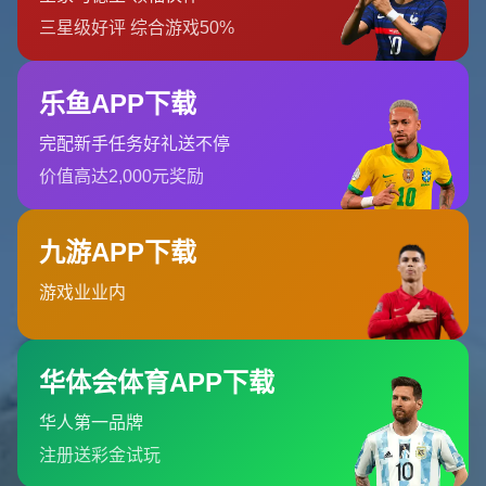
希望通过信息与判断获得参与感和成就感的心理
目前在世界杯阶段 最受关注的滚球热门玩法大体可以分
为几个板块 其一是全场结果相关 包括实时胜平负 让球
胜平负等 这类投注与赛前逻辑相近 但由于已经掌握一
部分比赛进程信息 玩家更倾向于在看到场面走势后再决
定下注方向 例如 上半场前20分钟 一支热门球队控球率